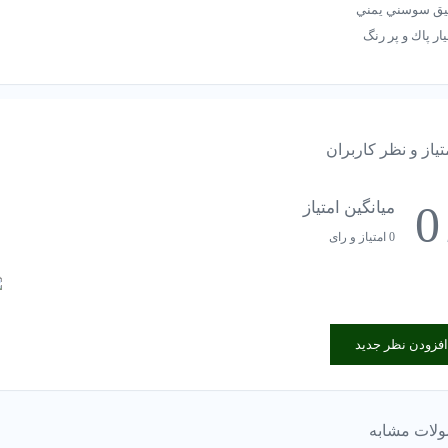
يق سوسني يمني
ار پاك و پر رنگ
اش فابریک مستطيلي يمن
ا٤/٩٠ گرم
 طلاي دستساز ١٨ عيار
تیاز و نظر کاربران
0
میانگین امتیاز
0 امتیاز و رای
افزودن نظر جدید
لات مشابه