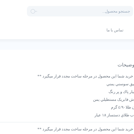
Products
search
تماس با ما
ضیحات
 خرید شما این محصول در مرحله ساخت مجدد قرار میگیرد **
يق سوسني يمني
ار پاك و پر رنگ
اش فابریک مستطيلي يمن
ا٤/٩٠ گرم
 طلاي دستساز ١٨ عيار
 خرید شما این محصول در مرحله ساخت مجدد قرار میگیرد **