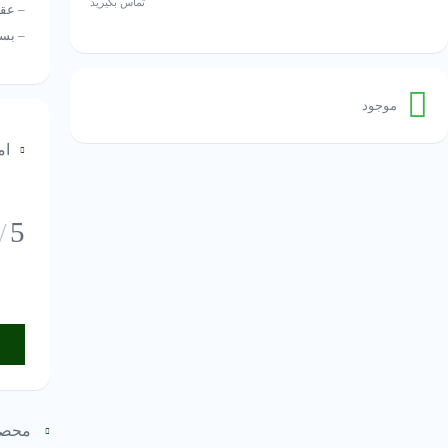
تماس بگیرید
– عق
– بسي
– تر
– وزن طل
موجود
– ركاب
ام
5
/
محصو