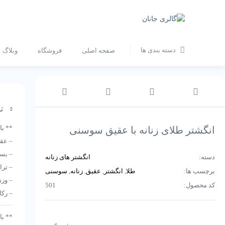
دسته بندی ها
صفحه اصلی
فروشگاه
وبلاگ
تو
** با
انگشتر طلای زنانه با عقیق سوسنی
– عق
– بسي
دسته:
انگشتر های زنانه
– تر
برچسب ها:
طلا
,
انگشتر
,
عقیق
,
زنانه
,
سوسنی
– وزن طل
کد محصول:
501
– ركاب
** با