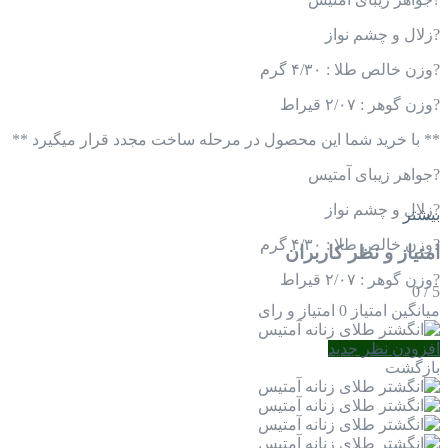
?زلال و چشم نواز
?وزن خالص طلا : ۴/۳۰ گرم
?وزن گوهر : ۲/۰۷ قیراط
** با خرید شما این محصول در مرحله ساخت مجدد قرار میگیرد **
?جواهر زیبای آمتیس
?زلال و چشم نواز
بیشتر
?وزن خالص طلا : ۴/۳۰ گرم
امتیاز و نظر کاربران
?وزن گوهر : ۲/۰۷ قیراط
0
/
5
میانگین امتیاز
0 امتیاز و رای
افزودن نظر جدید
بازگشت