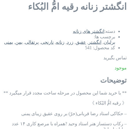
انگشتر زنانه رقیه امُّ البُکاء
دسته:
انگشتر های زنانه
برچسب ها:
برلیان
,
انگشتر
,
عقیق
,
زرد
,
زنانه
,
نارنجی
,
پرتقالی
,
یمن
,
یمنی
کد محصول:
541
تماس بگیرید
موجود
توضیحات
** با خرید شما این محصول در مرحله ساخت مجدد قرار میگیرد **
《 رقیه امُّ البُکاء 》
– حکاکی استاد رضا قربانی(حرّ) بر روی عقیق زیبای یمنی
– رکاب دستساز هنر استاد وحید ?همراه با مرصع کاری ۱۴ عدد