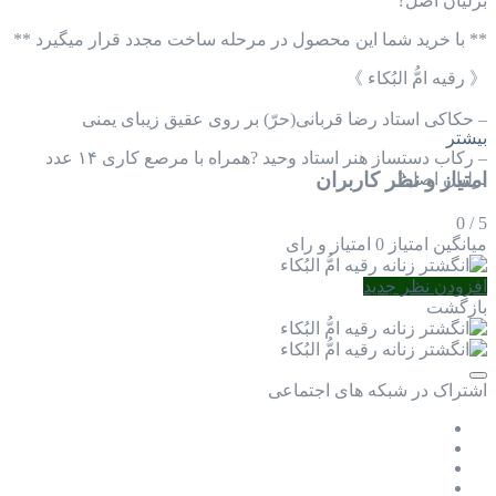
برلیان اصل?
** با خرید شما این محصول در مرحله ساخت مجدد قرار میگیرد **
《 رقیه امُّ البُکاء 》
– حکاکی استاد رضا قربانی(حرّ) بر روی عقیق زیبای یمنی
بیشتر
– رکاب دستساز هنر استاد وحید ?همراه با مرصع کاری ۱۴ عدد
امتیاز و نظر کاربران
برلیان اصل?
0
/
5
میانگین امتیاز
0 امتیاز و رای
افزودن نظر جدید
بازگشت
اشتراک در شبکه های اجتماعی