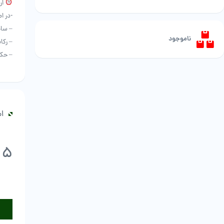
ارسا
-در 
– سای
ناموجود
– رکا
– حک 
ام
5