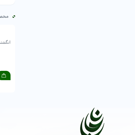
محصو
انگشتر