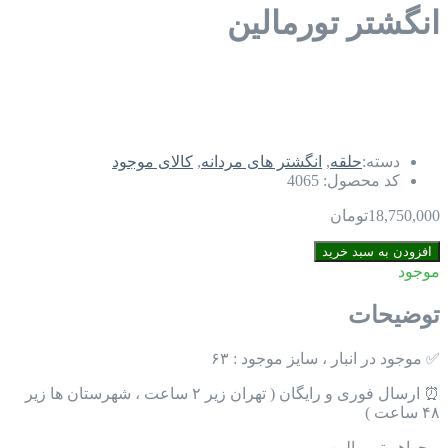
انگشتر تورمالین
دسته:
حلقه
,
انگشتر های مردانه
,
کالای موجود
کد محصول:
4065
18,750,000
تومان
انگشتر
افزودن به سبد خرید
تورمالین
موجود
عدد
توضیحات
✅ موجود در انبار ، سایز موجود : ۶۳
⏰ ارسال فوری و رایگان ( تهران زیر ۲ ساعت ، شهرستان ها زیر
۴۸ ساعت )
– جواهر تورمالین