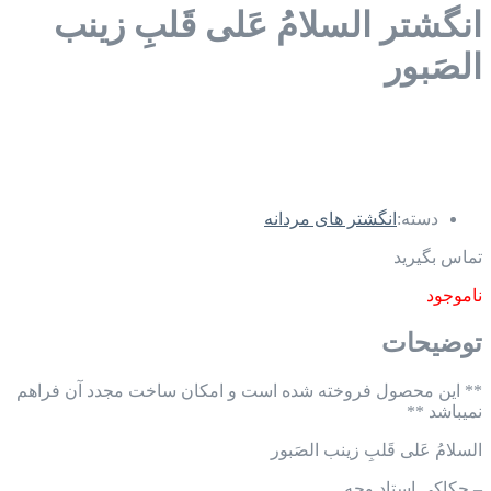
انگشتر السلامُ عَلی قَلبِ زینب
الصَبور
دسته:
انگشتر های مردانه
تماس بگیرید
ناموجود
توضیحات
** این محصول فروخته شده است و امکان ساخت مجدد آن فراهم
نمیباشد **
السلامُ عَلی قَلبِ زینب الصَبور
– حکاکی استاد وجه